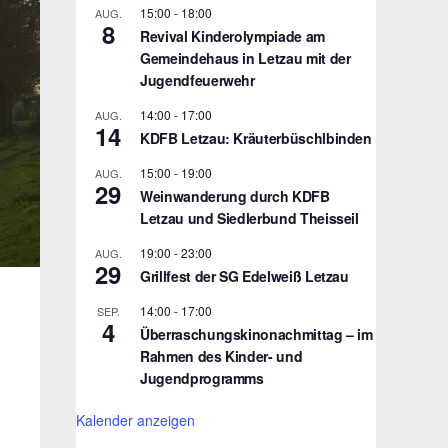
15:00
-
18:00
AUG.
8
Revival Kinderolympiade am
Gemeindehaus in Letzau mit der
Jugendfeuerwehr
14:00
-
17:00
AUG.
14
KDFB Letzau: Kräuterbüschlbinden
15:00
-
19:00
AUG.
29
Weinwanderung durch KDFB
Letzau und Siedlerbund Theisseil
19:00
-
23:00
AUG.
29
Grillfest der SG Edelweiß Letzau
14:00
-
17:00
SEP.
4
Überraschungskinonachmittag – im
Rahmen des Kinder- und
Jugendprogramms
Kalender anzeigen