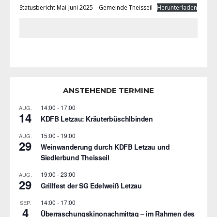
Statusbericht Mai-Juni 2025 – Gemeinde Theisseil
Herunterladen
ANSTEHENDE TERMINE
14:00
-
17:00
AUG.
14
KDFB Letzau: Kräuterbüschlbinden
15:00
-
19:00
AUG.
29
Weinwanderung durch KDFB Letzau und
Siedlerbund Theisseil
19:00
-
23:00
AUG.
29
Grillfest der SG Edelweiß Letzau
14:00
-
17:00
SEP.
4
Überraschungskinonachmittag – im Rahmen des