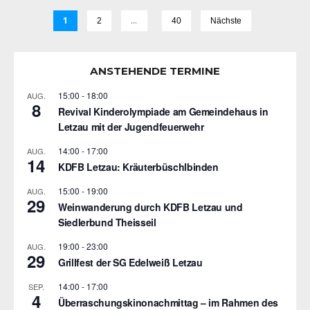
1
…
2
40
Nächste
ANSTEHENDE TERMINE
15:00
-
18:00
AUG.
8
Revival Kinderolympiade am Gemeindehaus in
Letzau mit der Jugendfeuerwehr
14:00
-
17:00
AUG.
14
KDFB Letzau: Kräuterbüschlbinden
15:00
-
19:00
AUG.
29
Weinwanderung durch KDFB Letzau und
Siedlerbund Theisseil
19:00
-
23:00
AUG.
29
Grillfest der SG Edelweiß Letzau
14:00
-
17:00
SEP.
4
Überraschungskinonachmittag – im Rahmen des