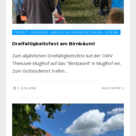
FREIZEIT
•
GEMEINDE
•
KIRCHLICHE VERANSTALTUNGEN
•
VEREINE
Dreifaltigkeitsfest am Birnbäuml
Zum alljährlichen Dreifaltigkeitsfest lud der OWV
Theisseil-Muglhof auf das “Birnbäuml” in Muglhof ein.
Zum Gottesdienst trafen
...
2. JUNI 2026
READ MORE