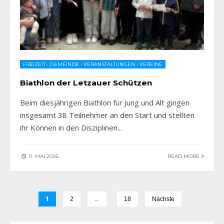
FREIZEIT
•
GEMEINDE
•
VERANSTALTUNGEN
•
VEREINE
Biathlon der Letzauer Schützen
Beim diesjährigen Biathlon für Jung und Alt gingen
insgesamt 38 Teilnehmer an den Start und stellten
ihr Können in den Disziplinen
...
11. MAI 2026
READ MORE
1
…
2
18
Nächste