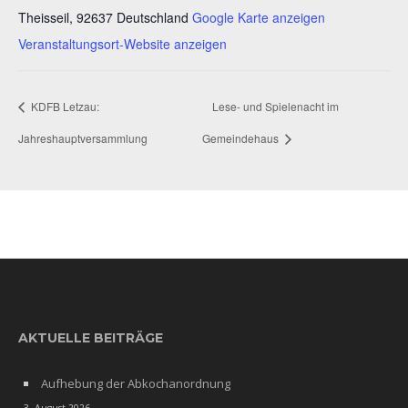
Theisseil
,
92637
Deutschland
Google Karte anzeigen
Veranstaltungsort-Website anzeigen
KDFB Letzau:
Lese- und Spielenacht im
Jahreshauptversammlung
Gemeindehaus
AKTUELLE BEITRÄGE
Aufhebung der Abkochanordnung