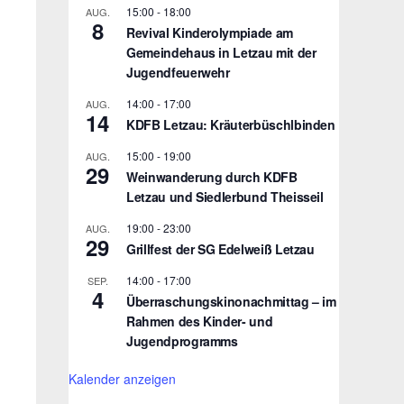
15:00
-
18:00
AUG.
8
Revival Kinderolympiade am
Gemeindehaus in Letzau mit der
Jugendfeuerwehr
14:00
-
17:00
AUG.
14
KDFB Letzau: Kräuterbüschlbinden
15:00
-
19:00
AUG.
29
Weinwanderung durch KDFB
Letzau und Siedlerbund Theisseil
19:00
-
23:00
AUG.
29
Grillfest der SG Edelweiß Letzau
14:00
-
17:00
SEP.
4
Überraschungskinonachmittag – im
Rahmen des Kinder- und
Jugendprogramms
Kalender anzeigen