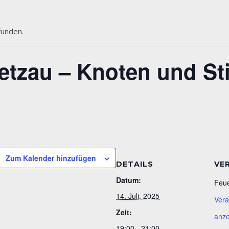
funden.
tzau – Knoten und St
Zum Kalender hinzufügen
DETAILS
VE
Datum:
Feue
14. Juli, 2025
Vera
Zeit:
anze
19:00 - 21:00