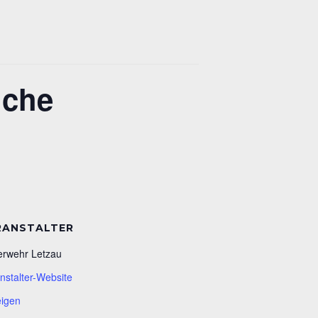
iche
RANSTALTER
rwehr Letzau
nstalter-Website
igen