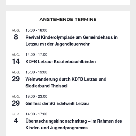
ANSTEHENDE TERMINE
15:00
-
18:00
AUG.
8
Revival Kinderolympiade am Gemeindehaus in
Letzau mit der Jugendfeuerwehr
14:00
-
17:00
AUG.
14
KDFB Letzau: Kräuterbüschlbinden
15:00
-
19:00
AUG.
29
Weinwanderung durch KDFB Letzau und
Siedlerbund Theisseil
19:00
-
23:00
AUG.
29
Grillfest der SG Edelweiß Letzau
14:00
-
17:00
SEP.
4
Überraschungskinonachmittag – im Rahmen des
Kinder- und Jugendprogramms