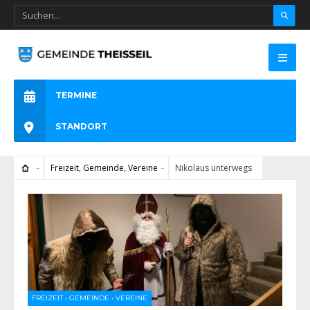
TERMINE
STANDORT
Freizeit
,
Gemeinde
,
Vereine
Nikolaus unterwegs
FREIZEIT
•
GEMEINDE
•
VEREINE