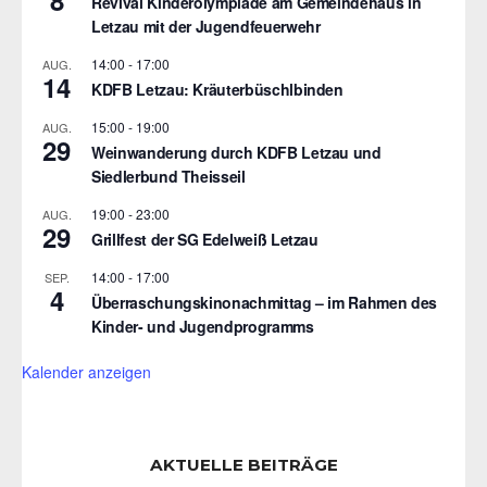
8
Revival Kinderolympiade am Gemeindehaus in
Letzau mit der Jugendfeuerwehr
14:00
-
17:00
AUG.
14
KDFB Letzau: Kräuterbüschlbinden
15:00
-
19:00
AUG.
29
Weinwanderung durch KDFB Letzau und
Siedlerbund Theisseil
19:00
-
23:00
AUG.
29
Grillfest der SG Edelweiß Letzau
14:00
-
17:00
SEP.
4
Überraschungskinonachmittag – im Rahmen des
Kinder- und Jugendprogramms
Kalender anzeigen
AKTUELLE BEITRÄGE