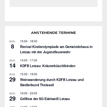
ANSTEHENDE TERMINE
15:00
-
18:00
AUG.
8
Revival Kinderolympiade am Gemeindehaus in
Letzau mit der Jugendfeuerwehr
14:00
-
17:00
AUG.
14
KDFB Letzau: Kräuterbüschlbinden
15:00
-
19:00
AUG.
29
Weinwanderung durch KDFB Letzau und
Siedlerbund Theisseil
19:00
-
23:00
AUG.
29
Grillfest der SG Edelweiß Letzau
14:00
-
17:00
SEP.