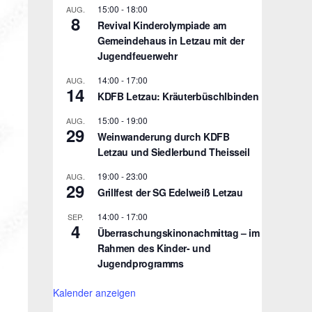
15:00
-
18:00
AUG.
8
Revival Kinderolympiade am
Gemeindehaus in Letzau mit der
Jugendfeuerwehr
14:00
-
17:00
AUG.
14
KDFB Letzau: Kräuterbüschlbinden
15:00
-
19:00
AUG.
29
Weinwanderung durch KDFB
Letzau und Siedlerbund Theisseil
19:00
-
23:00
AUG.
29
Grillfest der SG Edelweiß Letzau
14:00
-
17:00
SEP.
4
Überraschungskinonachmittag – im
Rahmen des Kinder- und
Jugendprogramms
Kalender anzeigen