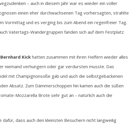
egzudenken – auch in diesem Jahr war es wieder ein voller
prognosen einen eher durchwachsenen Tag vorhersagten, strahlte
am Vormittag und es verging bis zum Abend ein regenfreier Tag.
d auch Vatertags-Wandergruppen fanden sich auf dem Festplatz
d
Bernhard Kick
hatten zusammen mit ihren Helfern wieder alles
ber niemand verhungern oder gar verdursten musste. Das
ödel mit Champignonsoße gab und auch die selbstgebackenen
nden Absatz. Zum Dämmerschoppen hin kamen auch die süßen
omate-Mozzarella Brote sehr gut an – natürlich auch die
 dafür, dass auch den kleinsten Besuchern nicht langweilig