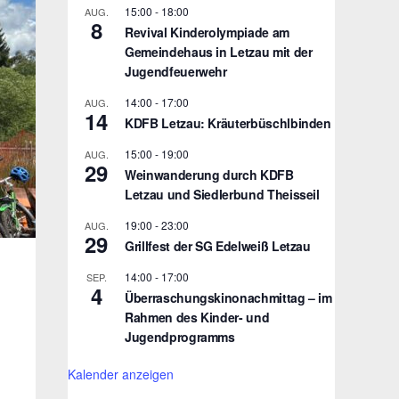
15:00
-
18:00
AUG.
8
Revival Kinderolympiade am
Gemeindehaus in Letzau mit der
Jugendfeuerwehr
14:00
-
17:00
AUG.
14
KDFB Letzau: Kräuterbüschlbinden
15:00
-
19:00
AUG.
29
Weinwanderung durch KDFB
Letzau und Siedlerbund Theisseil
19:00
-
23:00
AUG.
29
Grillfest der SG Edelweiß Letzau
14:00
-
17:00
SEP.
4
Überraschungskinonachmittag – im
Rahmen des Kinder- und
Jugendprogramms
Kalender anzeigen