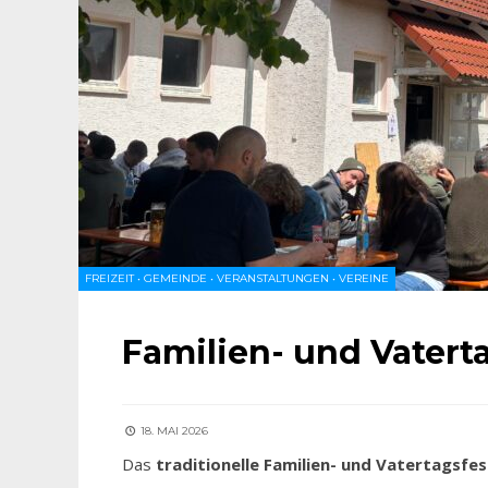
FREIZEIT
•
GEMEINDE
•
VERANSTALTUNGEN
•
VEREINE
Familien- und Vatert
18. MAI 2026
Das
traditionelle Familien- und Vatertagsfes