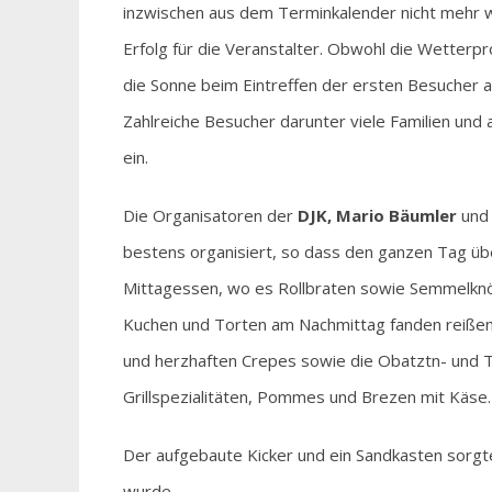
inzwischen aus dem Terminkalender nicht mehr w
Erfolg für die Veranstalter. Obwohl die Wetter
die Sonne beim Eintreffen der ersten Besucher 
Zahlreiche Besucher darunter viele Familien un
ein.
Die Organisatoren der
DJK, Mario Bäumler
un
bestens organisiert, so dass den ganzen Tag ü
Mittagessen, wo es Rollbraten sowie Semmelkn
Kuchen und Torten am Nachmittag fanden reiße
und herzhaften Crepes sowie die Obatztn- und T
Grillspezialitäten, Pommes und Brezen mit Käse.
Der aufgebaute Kicker und ein Sandkasten sorgte
wurde.