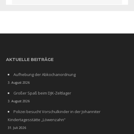
AKTUELLE BEITRÄGE
Aufhebung der Abkochanordnung
3. August 2026
Großer Spaß beim DJK-Zeltlager
3. August 2026
Polizei besucht Vorschulkinder in der Johanniter
Kindertagesstätte „Löwenzahn“
31. Juli 2026