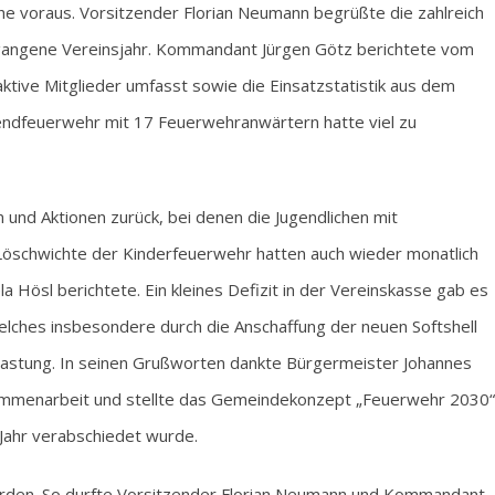
che voraus. Vorsitzender Florian Neumann begrüßte die zahlreich
gangene Vereinsjahr. Kommandant Jürgen Götz berichtete vom
ktive Mitglieder umfasst sowie die Einsatzstatistik aus dem
gendfeuerwehr mit 17 Feuerwehranwärtern hatte viel zu
n und Aktionen zurück, bei denen die Jugendlichen mit
Löschwichte der Kinderfeuerwehr hatten auch wieder monatlich
 Hösl berichtete. Ein kleines Defizit in der Vereinskasse gab es
elches insbesondere durch die Anschaffung der neuen Softshell
tlastung. In seinen Grußworten dankte Bürgermeister Johannes
sammenarbeit und stellte das Gemeindekonzept „Feuerwehr 2030“
ahr verabschiedet wurde.
den. So durfte Vorsitzender Florian Neumann und Kommandant