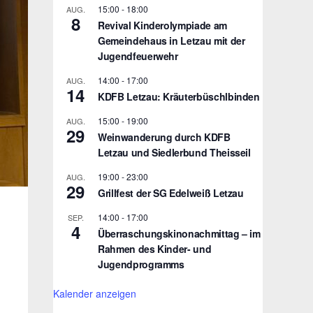
15:00
-
18:00
AUG.
8
Revival Kinderolympiade am
Gemeindehaus in Letzau mit der
Jugendfeuerwehr
14:00
-
17:00
AUG.
14
KDFB Letzau: Kräuterbüschlbinden
15:00
-
19:00
AUG.
29
Weinwanderung durch KDFB
Letzau und Siedlerbund Theisseil
19:00
-
23:00
AUG.
29
Grillfest der SG Edelweiß Letzau
14:00
-
17:00
SEP.
4
Überraschungskinonachmittag – im
Rahmen des Kinder- und
Jugendprogramms
Kalender anzeigen