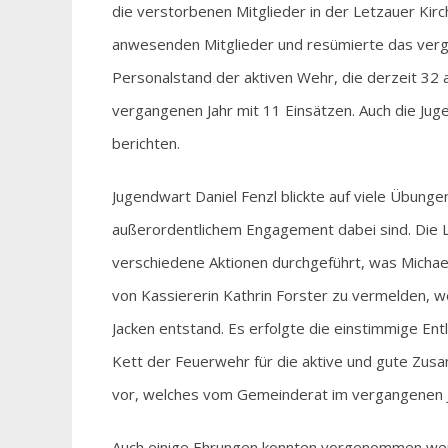
die verstorbenen Mitglieder in der Letzauer Kir
anwesenden Mitglieder und resümierte das ver
Personalstand der aktiven Wehr, die derzeit 32 a
vergangenen Jahr mit 11 Einsätzen. Auch die Ju
berichten.
Jugendwart Daniel Fenzl blickte auf viele Übunge
außerordentlichem Engagement dabei sind. Die 
verschiedene Aktionen durchgeführt, was Michaela
von Kassiererin Kathrin Forster zu vermelden, w
Jacken entstand. Es erfolgte die einstimmige En
Kett der Feuerwehr für die aktive und gute Zu
vor, welches vom Gemeinderat im vergangenen J
Auch einige Ehrungen konnten vorgenommen wer