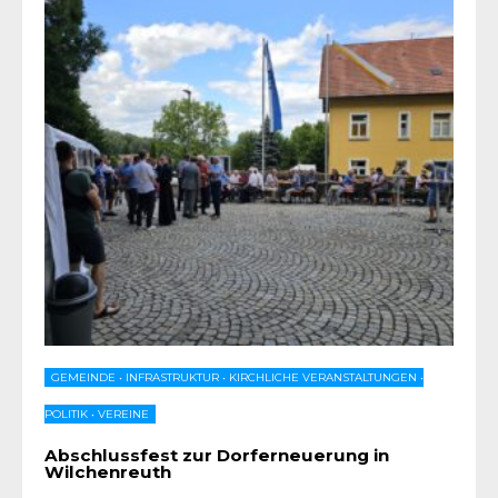
GEMEINDE
•
INFRASTRUKTUR
•
KIRCHLICHE VERANSTALTUNGEN
•
POLITIK
•
VEREINE
Abschlussfest zur Dorferneuerung in
Wilchenreuth