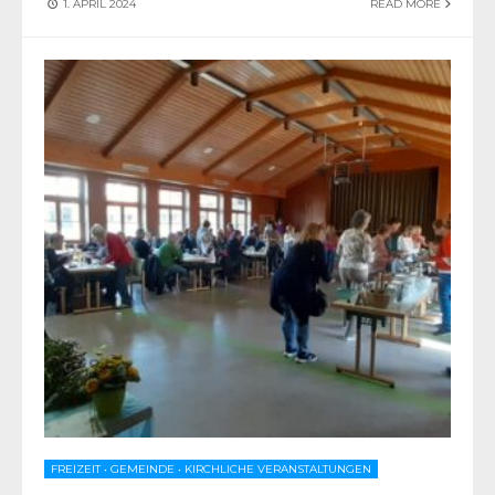
1. APRIL 2024
READ MORE
FREIZEIT
•
GEMEINDE
•
KIRCHLICHE VERANSTALTUNGEN