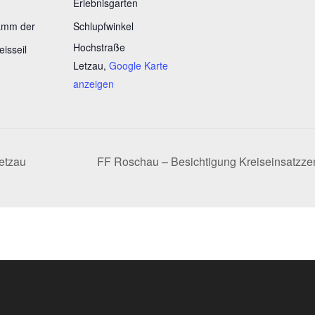
Erlebnisgarten
amm der
Schlupfwinkel
Hochstraße
isseil
Letzau
,
Google Karte
anzeigen
etzau
FF Roschau – Besichtigung Kreiseinsatzz