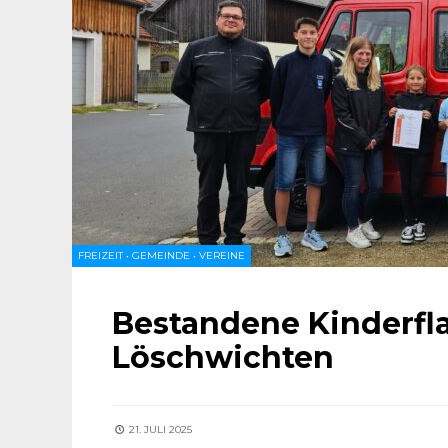
FREIZEIT
•
GEMEINDE
•
VEREINE
Bestandene Kinderfl
Löschwichten
21. JULI 2025