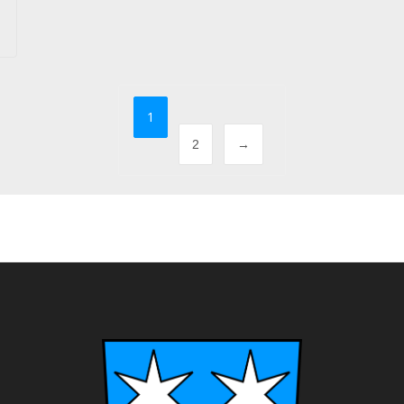
1
2
→