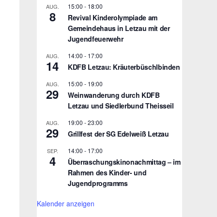
15:00
-
18:00
AUG.
8
Revival Kinderolympiade am
Gemeindehaus in Letzau mit der
Jugendfeuerwehr
14:00
-
17:00
AUG.
14
KDFB Letzau: Kräuterbüschlbinden
15:00
-
19:00
AUG.
29
Weinwanderung durch KDFB
Letzau und Siedlerbund Theisseil
19:00
-
23:00
AUG.
29
Grillfest der SG Edelweiß Letzau
14:00
-
17:00
SEP.
4
Überraschungskinonachmittag – im
Rahmen des Kinder- und
Jugendprogramms
Kalender anzeigen