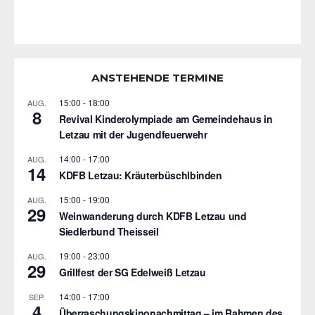
ANSTEHENDE TERMINE
15:00
-
18:00
AUG.
8
Revival Kinderolympiade am Gemeindehaus in
Letzau mit der Jugendfeuerwehr
14:00
-
17:00
AUG.
14
KDFB Letzau: Kräuterbüschlbinden
15:00
-
19:00
AUG.
29
Weinwanderung durch KDFB Letzau und
Siedlerbund Theisseil
19:00
-
23:00
AUG.
29
Grillfest der SG Edelweiß Letzau
14:00
-
17:00
SEP.
4
Überraschungskinonachmittag – im Rahmen des