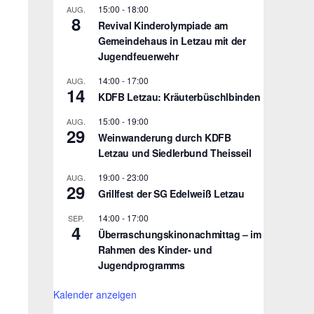
15:00
-
18:00
AUG.
8
Revival Kinderolympiade am
Gemeindehaus in Letzau mit der
Jugendfeuerwehr
14:00
-
17:00
AUG.
14
KDFB Letzau: Kräuterbüschlbinden
15:00
-
19:00
AUG.
29
Weinwanderung durch KDFB
Letzau und Siedlerbund Theisseil
19:00
-
23:00
AUG.
29
Grillfest der SG Edelweiß Letzau
14:00
-
17:00
SEP.
4
Überraschungskinonachmittag – im
Rahmen des Kinder- und
Jugendprogramms
Kalender anzeigen