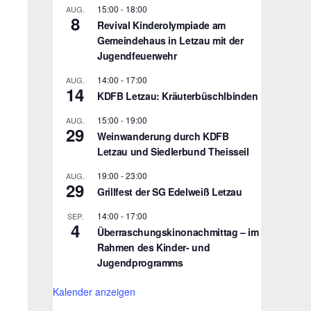
15:00
-
18:00
AUG.
8
Revival Kinderolympiade am
Gemeindehaus in Letzau mit der
Jugendfeuerwehr
14:00
-
17:00
AUG.
14
KDFB Letzau: Kräuterbüschlbinden
15:00
-
19:00
AUG.
29
Weinwanderung durch KDFB
Letzau und Siedlerbund Theisseil
19:00
-
23:00
AUG.
29
Grillfest der SG Edelweiß Letzau
14:00
-
17:00
SEP.
4
Überraschungskinonachmittag – im
Rahmen des Kinder- und
Jugendprogramms
Kalender anzeigen