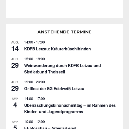
ANSTEHENDE TERMINE
14:00
-
17:00
AUG.
14
KDFB Letzau: Kräuterbüschlbinden
15:00
-
19:00
AUG.
29
Weinwanderung durch KDFB Letzau und
Siedlerbund Theisseil
19:00
-
23:00
AUG.
29
Grillfest der SG Edelweiß Letzau
14:00
-
17:00
SEP.
4
Überraschungskinonachmittag – im Rahmen des
Kinder- und Jugendprogramms
10:00
-
12:00
SEP.
5
FF Roschau – Arbeitsdienst