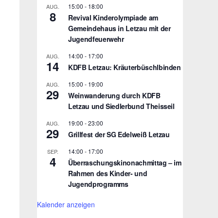
15:00
-
18:00
AUG.
8
Revival Kinderolympiade am
Gemeindehaus in Letzau mit der
Jugendfeuerwehr
14:00
-
17:00
AUG.
14
KDFB Letzau: Kräuterbüschlbinden
15:00
-
19:00
AUG.
29
Weinwanderung durch KDFB
Letzau und Siedlerbund Theisseil
19:00
-
23:00
AUG.
29
Grillfest der SG Edelweiß Letzau
14:00
-
17:00
SEP.
4
Überraschungskinonachmittag – im
Rahmen des Kinder- und
Jugendprogramms
Kalender anzeigen