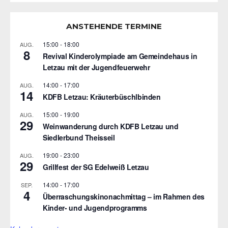
ANSTEHENDE TERMINE
15:00
-
18:00
AUG.
8
Revival Kinderolympiade am Gemeindehaus in
Letzau mit der Jugendfeuerwehr
14:00
-
17:00
AUG.
14
KDFB Letzau: Kräuterbüschlbinden
15:00
-
19:00
AUG.
29
Weinwanderung durch KDFB Letzau und
Siedlerbund Theisseil
19:00
-
23:00
AUG.
29
Grillfest der SG Edelweiß Letzau
14:00
-
17:00
SEP.
4
Überraschungskinonachmittag – im Rahmen des
Kinder- und Jugendprogramms