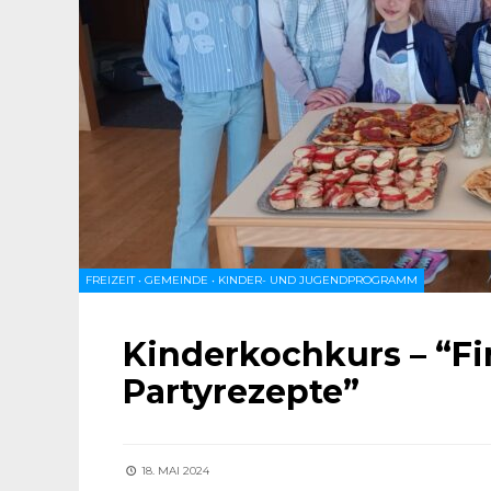
FREIZEIT
•
GEMEINDE
•
KINDER- UND JUGENDPROGRAMM
Kinderkochkurs – “Fi
Partyrezepte”
18. MAI 2024