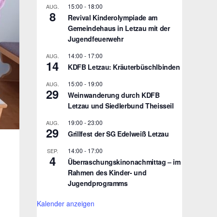
15:00
-
18:00
AUG.
8
Revival Kinderolympiade am
Gemeindehaus in Letzau mit der
Jugendfeuerwehr
14:00
-
17:00
AUG.
14
KDFB Letzau: Kräuterbüschlbinden
15:00
-
19:00
AUG.
29
Weinwanderung durch KDFB
Letzau und Siedlerbund Theisseil
19:00
-
23:00
AUG.
29
Grillfest der SG Edelweiß Letzau
14:00
-
17:00
SEP.
4
Überraschungskinonachmittag – im
Rahmen des Kinder- und
Jugendprogramms
Kalender anzeigen