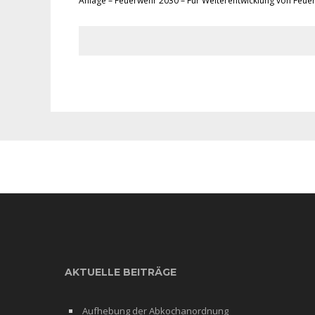
Anlage – Feuerwehr 2030 – Für Weiterentwicklung von Feue
AKTUELLE BEITRÄGE
Aufhebung der Abkochanordnung