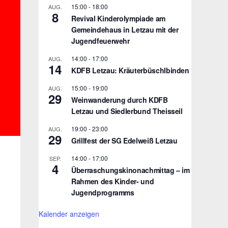
15:00
-
18:00
AUG.
8
Revival Kinderolympiade am
Gemeindehaus in Letzau mit der
Jugendfeuerwehr
14:00
-
17:00
AUG.
14
KDFB Letzau: Kräuterbüschlbinden
15:00
-
19:00
AUG.
29
Weinwanderung durch KDFB
Letzau und Siedlerbund Theisseil
19:00
-
23:00
AUG.
29
Grillfest der SG Edelweiß Letzau
14:00
-
17:00
SEP.
4
Überraschungskinonachmittag – im
Rahmen des Kinder- und
Jugendprogramms
Kalender anzeigen