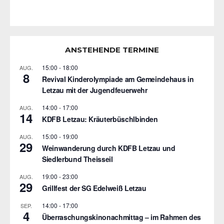
ANSTEHENDE TERMINE
15:00
-
18:00
AUG.
8
Revival Kinderolympiade am Gemeindehaus in
Letzau mit der Jugendfeuerwehr
14:00
-
17:00
AUG.
14
KDFB Letzau: Kräuterbüschlbinden
15:00
-
19:00
AUG.
29
Weinwanderung durch KDFB Letzau und
Siedlerbund Theisseil
19:00
-
23:00
AUG.
29
Grillfest der SG Edelweiß Letzau
14:00
-
17:00
SEP.
4
Überraschungskinonachmittag – im Rahmen des