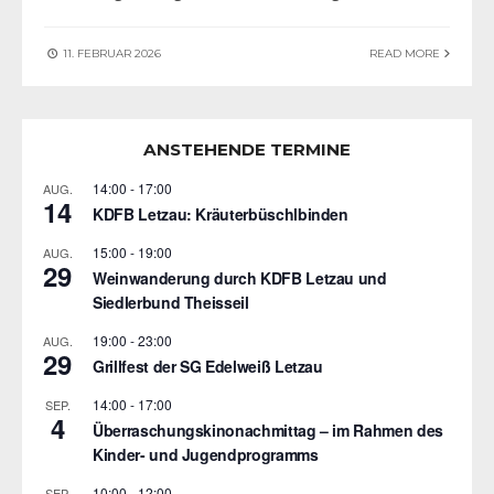
11. FEBRUAR 2026
READ MORE
ANSTEHENDE TERMINE
14:00
-
17:00
AUG.
14
KDFB Letzau: Kräuterbüschlbinden
15:00
-
19:00
AUG.
29
Weinwanderung durch KDFB Letzau und
Siedlerbund Theisseil
19:00
-
23:00
AUG.
29
Grillfest der SG Edelweiß Letzau
14:00
-
17:00
SEP.
4
Überraschungskinonachmittag – im Rahmen des
Kinder- und Jugendprogramms
10:00
-
12:00
SEP.