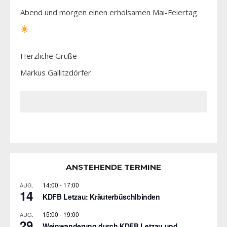
Abend und morgen einen erholsamen Mai-Feiertag.
Herzliche Grüße
Markus Gallitzdörfer
ANSTEHENDE TERMINE
14:00
-
17:00
AUG.
14
KDFB Letzau: Kräuterbüschlbinden
15:00
-
19:00
AUG.
29
Weinwanderung durch KDFB Letzau und