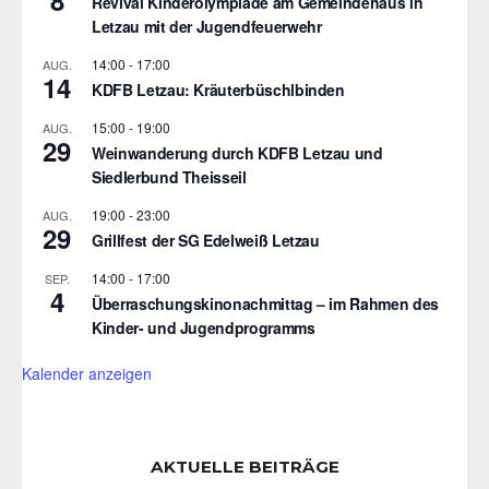
8
Revival Kinderolympiade am Gemeindehaus in
Letzau mit der Jugendfeuerwehr
14:00
-
17:00
AUG.
14
KDFB Letzau: Kräuterbüschlbinden
15:00
-
19:00
AUG.
29
Weinwanderung durch KDFB Letzau und
Siedlerbund Theisseil
19:00
-
23:00
AUG.
29
Grillfest der SG Edelweiß Letzau
14:00
-
17:00
SEP.
4
Überraschungskinonachmittag – im Rahmen des
Kinder- und Jugendprogramms
Kalender anzeigen
AKTUELLE BEITRÄGE