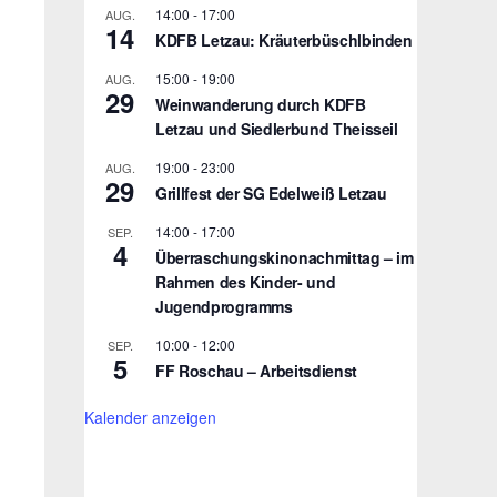
14:00
-
17:00
AUG.
14
KDFB Letzau: Kräuterbüschlbinden
15:00
-
19:00
AUG.
29
Weinwanderung durch KDFB
Letzau und Siedlerbund Theisseil
19:00
-
23:00
AUG.
29
Grillfest der SG Edelweiß Letzau
14:00
-
17:00
SEP.
4
Überraschungskinonachmittag – im
Rahmen des Kinder- und
Jugendprogramms
10:00
-
12:00
SEP.
5
FF Roschau – Arbeitsdienst
Kalender anzeigen