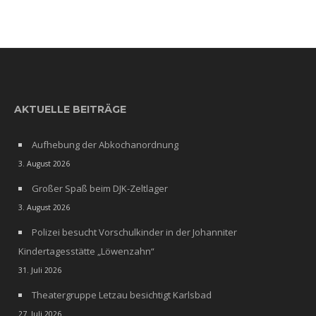
AKTUELLE BEITRÄGE
Aufhebung der Abkochanordnung
3. August 2026
Großer Spaß beim DJK-Zeltlager
3. August 2026
Polizei besucht Vorschulkinder in der Johanniter
Kindertagesstätte „Löwenzahn“
31. Juli 2026
Theatergruppe Letzau besichtigt Karlsbad
27. Juli 2026