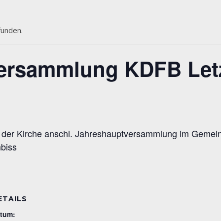
funden.
ersammlung KDFB Let
r in der Kirche anschl. Jahreshauptversammlung im Gemei
biss
ETAILS
tum: