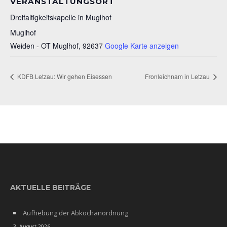
VERANSTALTUNGSORT
Dreifaltigkeitskapelle in Muglhof
Muglhof
Weiden - OT Muglhof
,
92637
Google Karte anzeigen
KDFB Letzau: Wir gehen Eisessen
Fronleichnam in Letzau
AKTUELLE BEITRÄGE
Aufhebung der Abkochanordnung
3. August 2026