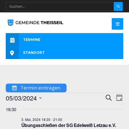
TERMINE
STANDORT
Termin eintragen
Veranstalt
05/03/2024
Ver
Suche
Suche
Tag
Ans
und
Datum
Ansichten,
18:30
Nav
Navigation
wählen.
3. Mai, 2024 18:30
-
21:00
Übungsschießen der SG Edelweiß Letzau e.V.