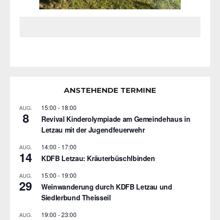
ANSTEHENDE TERMINE
15:00
-
18:00
AUG.
8
Revival Kinderolympiade am Gemeindehaus in
Letzau mit der Jugendfeuerwehr
14:00
-
17:00
AUG.
14
KDFB Letzau: Kräuterbüschlbinden
15:00
-
19:00
AUG.
29
Weinwanderung durch KDFB Letzau und
Siedlerbund Theisseil
19:00
-
23:00
AUG.