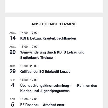
ANSTEHENDE TERMINE
14:00
-
17:00
AUG.
14
KDFB Letzau: Kräuterbüschlbinden
15:00
-
19:00
AUG.
29
Weinwanderung durch KDFB Letzau und
Siedlerbund Theisseil
19:00
-
23:00
AUG.
29
Grillfest der SG Edelweiß Letzau
14:00
-
17:00
SEP.
4
Überraschungskinonachmittag – im Rahmen des
Kinder- und Jugendprogramms
10:00
-
12:00
SEP.
5
FF Roschau – Arbeitsdienst