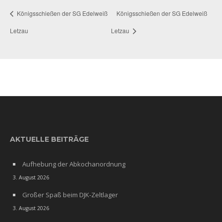
Königsschießen der SG Edelweiß
Königsschießen der SG Edelweiß
Letzau
Letzau
AKTUELLE BEITRÄGE
Aufhebung der Abkochanordnung
3. August 2026
Großer Spaß beim DJK-Zeltlager
3. August 2026