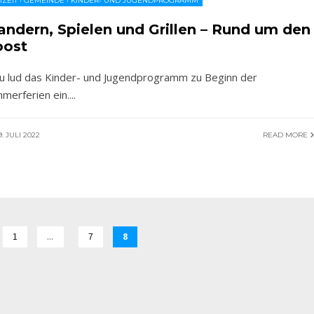
IZEIT
•
GEMEINDE
•
KINDER- UND JUGENDPROGRAMM
ndern, Spielen und Grillen – Rund um den
ost
u lud das Kinder- und Jugendprogramm zu Beginn der
merferien ein.
...
. JULI 2022
READ MORE
…
8
1
7