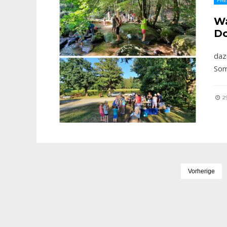
FRE
Wa
Do
daz
Som
29
Vorherige