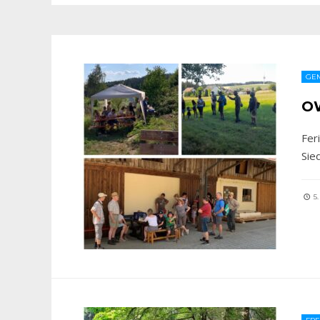
GE
OW
Fer
Sie
5.