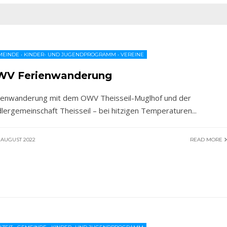
MEINDE
•
KINDER- UND JUGENDPROGRAMM
•
VEREINE
V Ferienwanderung
ienwanderung mit dem OWV Theisseil-Muglhof und der
dlergemeinschaft Theisseil – bei hitzigen Temperaturen
...
 AUGUST 2022
READ MORE