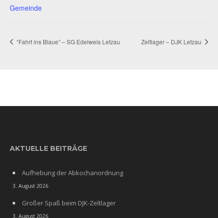
Gemeinde
“Fahrt ins Blaue” – SG Edelweis Letzau
Zeltlager – DJK Letzau
AKTUELLE BEITRÄGE
Aufhebung der Abkochanordnung
3. August 2026
Großer Spaß beim DJK-Zeltlager
3. August 2026