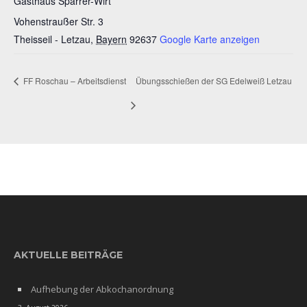
Gasthaus Sparrer-Wirt
Vohenstraußer Str. 3
Theisseil - Letzau
,
Bayern
92637
Google Karte anzeigen
FF Roschau – Arbeitsdienst
Übungsschießen der SG Edelweiß Letzau
AKTUELLE BEITRÄGE
Aufhebung der Abkochanordnung