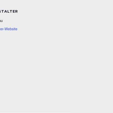
STALTER
au
ter-Website