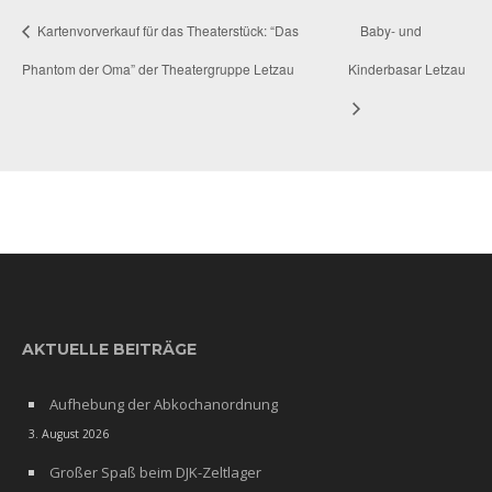
Kartenvorverkauf für das Theaterstück: “Das
Baby- und
Phantom der Oma” der Theatergruppe Letzau
Kinderbasar Letzau
AKTUELLE BEITRÄGE
Aufhebung der Abkochanordnung
3. August 2026
Großer Spaß beim DJK-Zeltlager