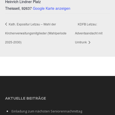
Heinrich Lindner Platz
Theisseil
,
92637
Google Karte anzeigen
Kath. Expositur Letzau – Wahl der
KDFB Letzau:
Kirchenverwaltungsmitglieder (Wahlperiode
Adventsandacht mit
2025-2030)
Umtrunk
AKTUELLE BEITRÄGE
Einladung zum nächsten Seniorennachmittag