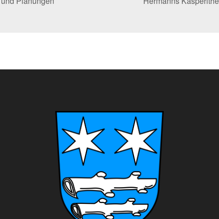
k und Planungen
Hermanns Kasperlthe