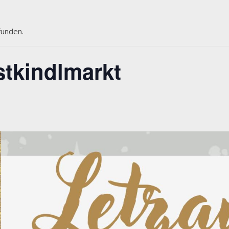
funden.
stkindlmarkt