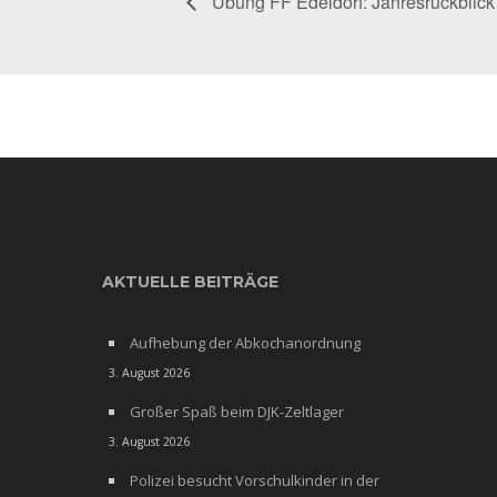
Übung FF Edeldorf: Jahresrückblic
AKTUELLE BEITRÄGE
Aufhebung der Abkochanordnung
3. August 2026
Großer Spaß beim DJK-Zeltlager
3. August 2026
Polizei besucht Vorschulkinder in der