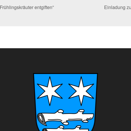
ühlingskräuter entgiften”
Einladung z