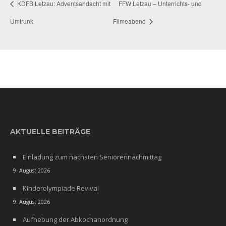
KDFB Letzau: Adventsandacht mit
FFW Letzau – Unterrichts- und
Umtrunk
Filmeabend
AKTUELLE BEITRÄGE
Einladung zum nächsten Seniorennachmittag
9. August 2026
Kinderolympiade Revival
9. August 2026
Aufhebung der Abkochanordnung