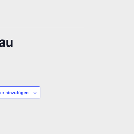
au
er hinzufügen