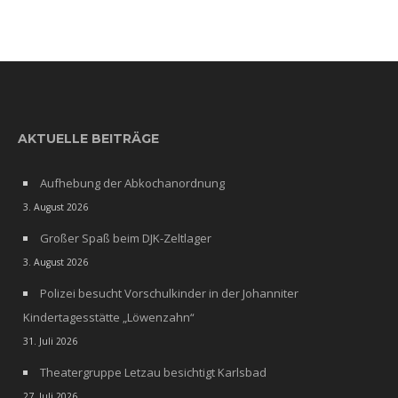
AKTUELLE BEITRÄGE
Aufhebung der Abkochanordnung
3. August 2026
Großer Spaß beim DJK-Zeltlager
3. August 2026
Polizei besucht Vorschulkinder in der Johanniter
Kindertagesstätte „Löwenzahn“
31. Juli 2026
Theatergruppe Letzau besichtigt Karlsbad
27. Juli 2026